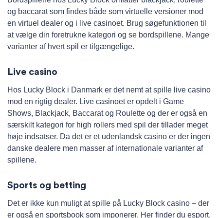
og baccarat som findes både som virtuelle versioner mod
en virtuel dealer og i live casinoet. Brug søgefunktionen til
at vælge din foretrukne kategori og se bordspillene. Mange
varianter af hvert spil er tilgængelige.
Live casino
Hos Lucky Block i Danmark er det nemt at spille live casino
mod en rigtig dealer. Live casinoet er opdelt i Game
Shows, Blackjack, Baccarat og Roulette og der er også en
særskilt kategori for high rollers med spil der tillader meget
høje indsatser. Da det er et udenlandsk casino er der ingen
danske dealere men masser af internationale varianter af
spillene.
Sports og betting
Det er ikke kun muligt at spille på Lucky Block casino – der
er også en sportsbook som imponerer. Her finder du esport,