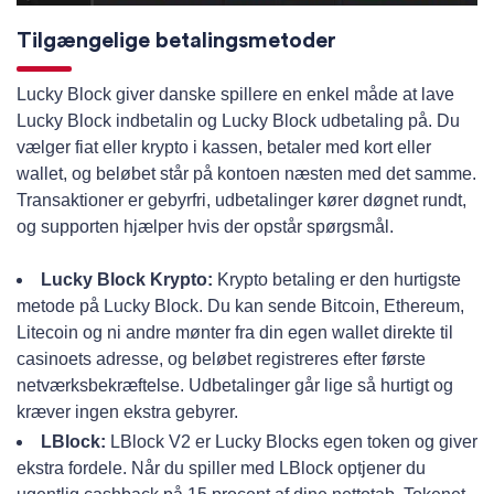
Tilgængelige betalingsmetoder
Lucky Block giver danske spillere en enkel måde at lave
Lucky Block indbetalin og Lucky Block udbetaling på. Du
vælger fiat eller krypto i kassen, betaler med kort eller
wallet, og beløbet står på kontoen næsten med det samme.
Transaktioner er gebyrfri, udbetalinger kører døgnet rundt,
og supporten hjælper hvis der opstår spørgsmål.
Lucky Block Krypto:
Krypto betaling er den hurtigste
metode på Lucky Block. Du kan sende Bitcoin, Ethereum,
Litecoin og ni andre mønter fra din egen wallet direkte til
casinoets adresse, og beløbet registreres efter første
netværksbekræftelse. Udbetalinger går lige så hurtigt og
kræver ingen ekstra gebyrer.
LBlock:
LBlock V2 er Lucky Blocks egen token og giver
ekstra fordele. Når du spiller med LBlock optjener du