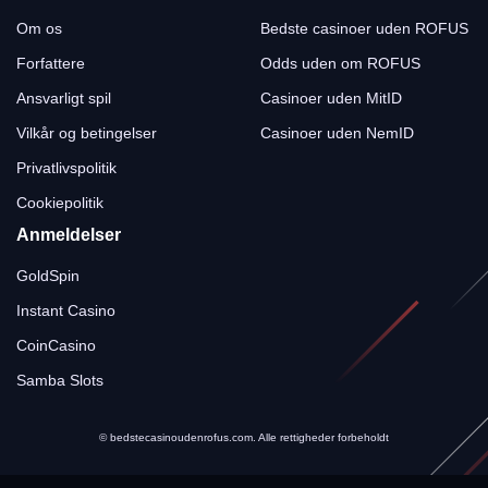
Om os
Bedste casinoer uden ROFUS
Forfattere
Odds uden om ROFUS
Ansvarligt spil
Casinoer uden MitID
Vilkår og betingelser
Casinoer uden NemID
Privatlivspolitik
Cookiepolitik
Anmeldelser
GoldSpin
Instant Casino
CoinCasino
Samba Slots
© bedstecasinoudenrofus.com. Alle rettigheder forbeholdt