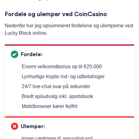
Fordele og ulemper ved CoinCasino
Nedenfor har jeg opsummeret fordelene og ulemperne ved
Lucky Block online.
Fordele:
Enorm velkomstbonus op til €25.000
Lynhurtige krypto ind- og udbetalinger
24/7 live-chat svar på sekunder
Bredt spiludvalg inkl. sportsbook
Mobilbrowser kører fejlfrit
Ulemper:
Ingen værktøjer til ansvarligt spil