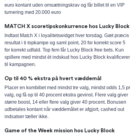
euro kontant uden omsætningskrav og får billet til en VIP
turnering med 20.000 euro
MATCH X score­tipskonkurrence hos Lucky Block
Indtast Match X i loyalitetswidget hver torsdag. Gæt præcis
resultat i ti topkampe og saml point, 20 for korrekt score 5
for korrekt udfald. Top fem får Lucky Block free bets. Kun
spillere med mindst ét indskud hos Lucky Block kvalificerer
til kampagnen.
Op til 40 % ekstra på hvert væddemål
Placer en kombibet med mindst tre valg, mindst odds 1,5 pr
valg, og få op til 40 procent ekstra gevinst. Flere valg giver
større boost, 14 eller flere valg giver 40 procent. Bonusen
udbetales kontant når væddemålet er afgjort, cashed out
indsatser tæller ikke.
Game of the Week mission hos Lucky Block