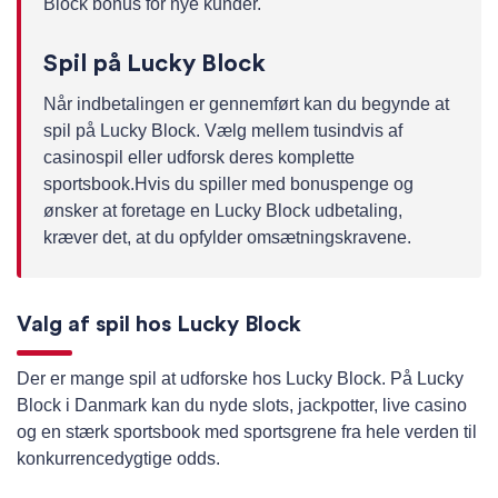
Block bonus for nye kunder.
Spil på Lucky Block
Når indbetalingen er gennemført kan du begynde at
spil på Lucky Block. Vælg mellem tusindvis af
casinospil eller udforsk deres komplette
sportsbook.Hvis du spiller med bonuspenge og
ønsker at foretage en Lucky Block udbetaling,
kræver det, at du opfylder omsætningskravene.
Valg af spil hos Lucky Block
Der er mange spil at udforske hos Lucky Block. På Lucky
Block i Danmark kan du nyde slots, jackpotter, live casino
og en stærk sportsbook med sportsgrene fra hele verden til
konkurrencedygtige odds.