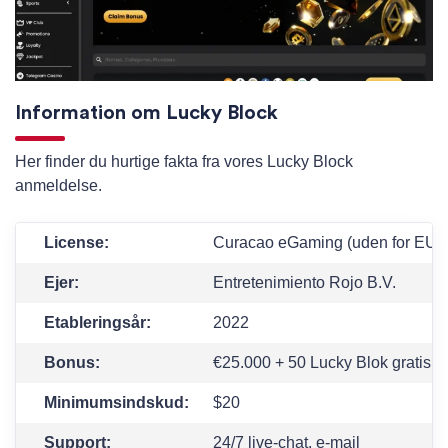
Information om Lucky Block
Her finder du hurtige fakta fra vores Lucky Block
anmeldelse.
License:
Curacao eGaming (uden for EU/
Ejer:
Entretenimiento Rojo B.V.
Etableringsår:
2022
Bonus:
€25.000 + 50 Lucky Blok gratis s
Minimumsindskud:
$20
Support:
24/7 live-chat, e-mail