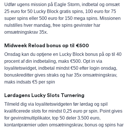
Udfør ugens mission på Eagle Storm, indbetal og omsæt
25 euro for 50 Lucky Block gratis spins, 100 euro for 75
super spins eller 500 euro for 150 mega spins. Missionen
nulstilles hver mandag, free spins gevinster har
omsætningskrav 35x.
Midweek Reload bonus op til €500
Onsdag kan du optjene en Lucky Block bonus på op til 40
procent af din indbetaling, maks €500. Opt in via
loyalitetswidget, indbetal mindst €50 efter login onsdag,
bonuskreditter gives straks og har 35x omsætningskrav,
maks indsats €5 per spin
Lørdagens Lucky Slots Turnering
Tilmeld dig via loyalitetswidgeten før lørdag og spil
kvalificerede slots for mindst 0,25 euro pr spin. Point gives
for gevinstmultiplikator, top 50 deler 3.500 euro,
kontantpræmier uden omsætningskrav, bonus og spins har