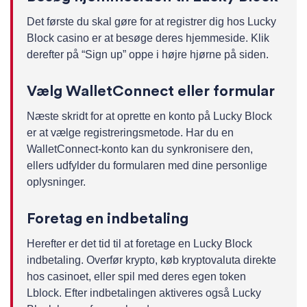
Det første du skal gøre for at registrer dig hos Lucky
Block casino er at besøge deres hjemmeside. Klik
derefter på “Sign up” oppe i højre hjørne på siden.
Vælg WalletConnect eller formular
Næste skridt for at oprette en konto på Lucky Block
er at vælge registreringsmetode. Har du en
WalletConnect-konto kan du synkronisere den,
ellers udfylder du formularen med dine personlige
oplysninger.
Foretag en indbetaling
Herefter er det tid til at foretage en Lucky Block
indbetaling. Overfør krypto, køb kryptovaluta direkte
hos casinoet, eller spil med deres egen token
Lblock. Efter indbetalingen aktiveres også Lucky