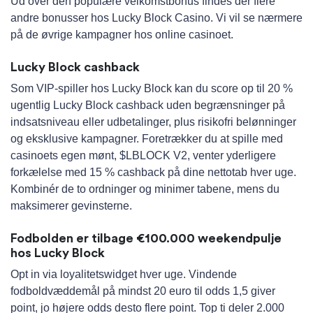
Ud over den populære velkomstbonus findes der flere
andre bonusser hos Lucky Block Casino. Vi vil se nærmere
på de øvrige kampagner hos online casinoet.
Lucky Block cashback
Som VIP-spiller hos Lucky Block kan du score op til 20 %
ugentlig Lucky Block cashback uden begrænsninger på
indsatsniveau eller udbetalinger, plus risikofri belønninger
og eksklusive kampagner. Foretrækker du at spille med
casinoets egen mønt, $LBLOCK V2, venter yderligere
forkælelse med 15 % cashback på dine nettotab hver uge.
Kombinér de to ordninger og minimer tabene, mens du
maksimerer gevinsterne.
Fodbolden er tilbage €100.000 weekendpulje
hos Lucky Block
Opt in via loyalitetswidget hver uge. Vindende
fodboldvæddemål på mindst 20 euro til odds 1,5 giver
point, jo højere odds desto flere point. Top ti deler 2.000