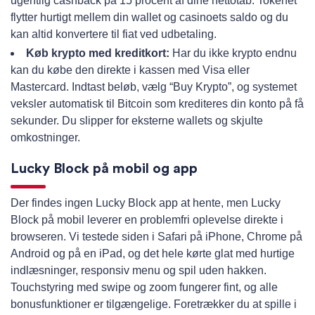
ugentlig cashback på 15 procent af dine nettotab. Tokenet
flytter hurtigt mellem din wallet og casinoets saldo og du
kan altid konvertere til fiat ved udbetaling.
Køb krypto med kreditkort:
Har du ikke krypto endnu
kan du købe den direkte i kassen med Visa eller
Mastercard. Indtast beløb, vælg “Buy Krypto”, og systemet
veksler automatisk til Bitcoin som krediteres din konto på få
sekunder. Du slipper for eksterne wallets og skjulte
omkostninger.
Lucky Block på mobil og app
Der findes ingen Lucky Block app at hente, men Lucky
Block på mobil leverer en problemfri oplevelse direkte i
browseren. Vi testede siden i Safari på iPhone, Chrome på
Android og på en iPad, og det hele kørte glat med hurtige
indlæsninger, responsiv menu og spil uden hakken.
Touchstyring med swipe og zoom fungerer fint, og alle
bonusfunktioner er tilgængelige. Foretrækker du at spille i