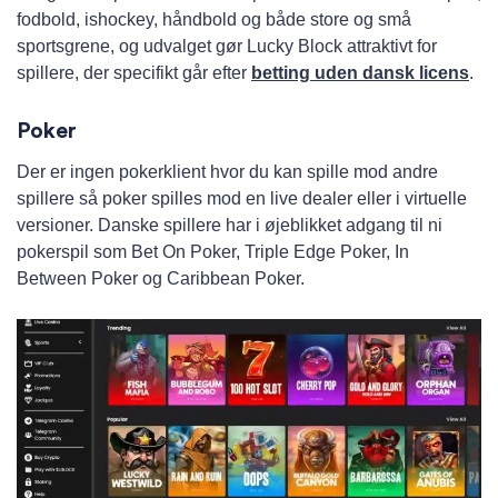
fodbold, ishockey, håndbold og både store og små
sportsgrene, og udvalget gør Lucky Block attraktivt for
spillere, der specifikt går efter
betting uden dansk licens
.
Poker
Der er ingen pokerklient hvor du kan spille mod andre
spillere så poker spilles mod en live dealer eller i virtuelle
versioner. Danske spillere har i øjeblikket adgang til ni
pokerspil som Bet On Poker, Triple Edge Poker, In
Between Poker og Caribbean Poker.